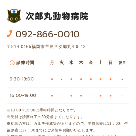
092-866-0010
〒814-0165
福岡市早良区次郎丸4-9-42
診療時間
月
火
水
木
金
土
日
祝日
9:30-13:00
●
-
●
●
●
●
●
-
16:00-19:00
●
-
●
●
-
●
●
-
※13:00〜16:00は手術時間となります。
※受付は診察終了の30分前までになります。
※初診の方は、カルテ作成等がありますので、午前診療は11：00、午
後診療は17：00までにご来院をお願いいたします。