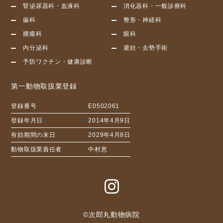
腎泌尿器科・血液科
消化器科・一般診療科
歯科
整形・神経科
腫瘍科
眼科
内分泌科
避妊・去勢手術
予防ワクチン・健康診断
第一動物取扱業登録
登録番号
E0502061
登録年月日
2014年4月9日
有効期間の末日
2029年4月8日
動物取扱業責任者
中村恵
©︎次郎丸動物病院