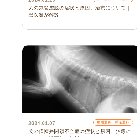
犬の気管虚脱の症状と原因、治療について｜
獣医師が解説
循環器科 呼吸器科
2024.01.07
犬の僧帽弁閉鎖不全症の症状と原因、治療に